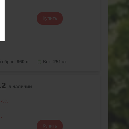
.
Купить
.
 сброс:
860 л.
Вес:
251 кг.
12
в наличии
 -5%
.
Купить