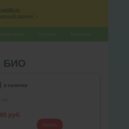
septiki.ru
ратный звонок
 и возврат
Галерея
Контакты
 БИО
3
в наличии
 -5%
895
руб.
Купить