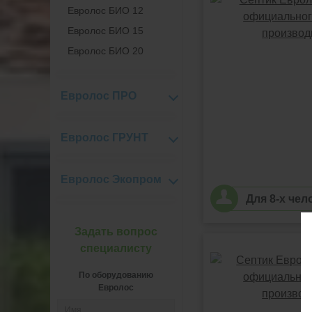
Евролос БИО 12
Евролос БИО 15
Евролос БИО 20
Евролос ПРО
Евролос ГРУНТ
Евролос Экопром
Для 8-х чел
Задать вопрос
специалисту
По оборудованию
Евролос