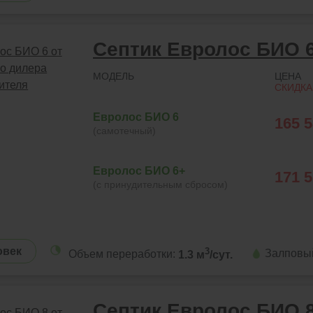
Септик Евролос БИО 
МОДЕЛЬ
ЦЕНА
СКИДКА
Евролос БИО 6
165 
(самотечный)
Евролос БИО 6+
171 
(с принудительным сбросом)
овек
3
Залповы
Объем переработки:
1.3 м
/сут.
Септик Евролос БИО 