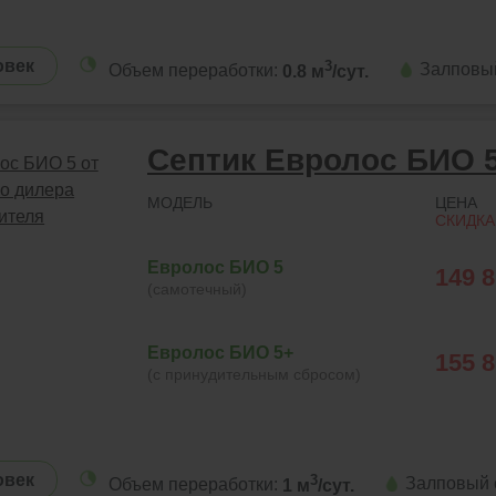
овек
3
Залповы
Объем переработки:
0.8 м
/сут.
Септик Евролос БИО 
МОДЕЛЬ
ЦЕНА
СКИДКА
Евролос БИО 5
149 
(самотечный)
Евролос БИО 5+
155 
(с принудительным сбросом)
овек
3
Залповый 
Объем переработки:
1 м
/сут.