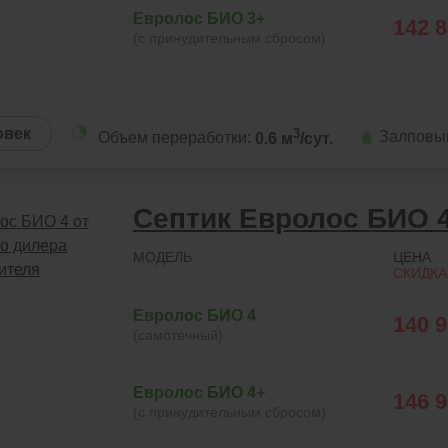
Евролос БИО 3+
142 
(с принудительным сбросом)
овек
3
Залповы
Объем переработки:
0.6 м
/сут.
Септик Евролос БИО 
МОДЕЛЬ
ЦЕНА
СКИДКА
Евролос БИО 4
140 
(самотечный)
Евролос БИО 4+
146 
(с принудительным сбросом)