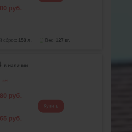
880
руб.
й сброс:
150 л.
Вес:
127 кг.
4
в наличии
 -5%
980
руб.
Купить
965
руб.