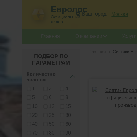
Евролос
Ваш город:
Москва
Официальный
дилер
Главная
О компании
Услуги
Главная
Септики Ев
ПОДБОР ПО
ПАРАМЕТРАМ
Количество
человек
1
3
4
5
6
8
10
12
15
20
25
30
40
50
60
70
80
90