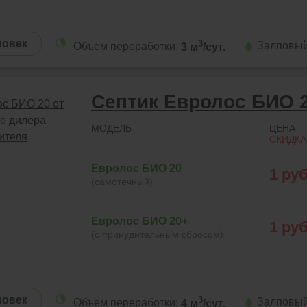
ловек
3
Залповый
Объем переработки:
3 м
/сут.
Септик Евролос БИО 
МОДЕЛЬ
ЦЕНА
СКИДКА
Евролос БИО 20
1
руб
(самотечный)
Евролос БИО 20+
1
руб
(с принудительным сбросом)
ловек
3
Залповый
Объем переработки:
4 м
/сут.