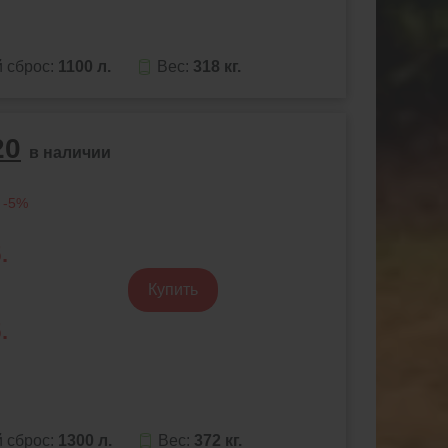
 сброс:
1100 л.
Вес:
318 кг.
20
в наличии
 -5%
.
Купить
.
 сброс:
1300 л.
Вес:
372 кг.