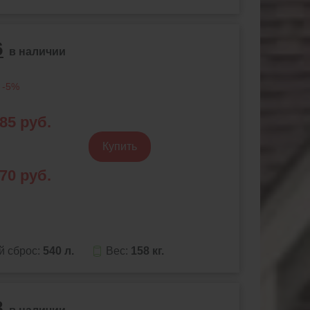
6
в наличии
 -5%
585
руб.
Купить
570
руб.
й сброс:
540 л.
Вес:
158 кг.
8