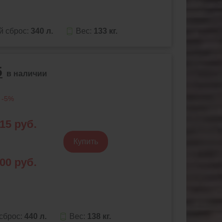
й сброс:
340 л.
Вес:
133 кг.
5
в наличии
 -5%
815
руб.
Купить
800
руб.
сброс:
440 л.
Вес:
138 кг.