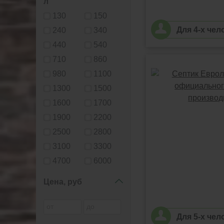
л
130
150
Для 4-х чел
240
340
440
540
710
860
980
1100
1300
1500
1600
1700
1900
2200
2500
2800
3100
3300
4700
6000
Цена, руб
Для 5-х чел