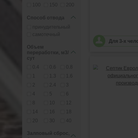
100
150
200
Способ отвода
принудительный
самотечный
Для 3-х чел
Объем
переработки, м3/
сут
0.4
0.6
0.8
1
1.3
1.6
2
2.4
3
4
5
6
8
10
12
14
16
18
20
30
40
Залповый сброс,