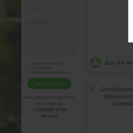
Для 10-х че
Даю согласие на
обработку
персональных данных
Задать вопрос
или проконсультируйтесь
по телефону
+7(495)182-84-99
Москва