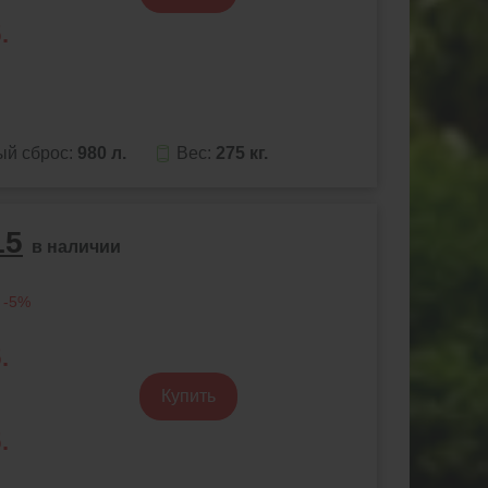
.
ый сброс:
980 л.
Вес:
275 кг.
15
в наличии
 -5%
.
Купить
.