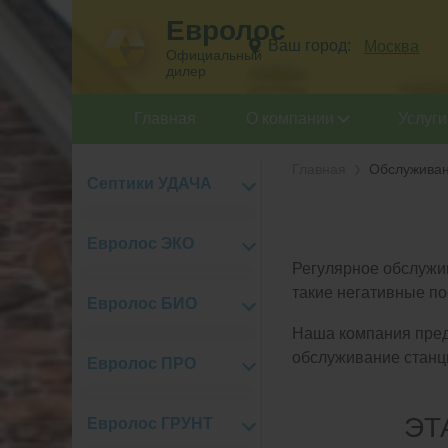
Евролос
Ваш город:
Москва
Официальный
дилер
Главная
О компании
Услуги
Главная
Обслужива
Септики УДАЧА
Евролос ЭКО
Регулярное обслужи
такие негативные по
Евролос БИО
Наша компания пред
обслуживание станц
Евролос ПРО
ЭТ
Евролос ГРУНТ