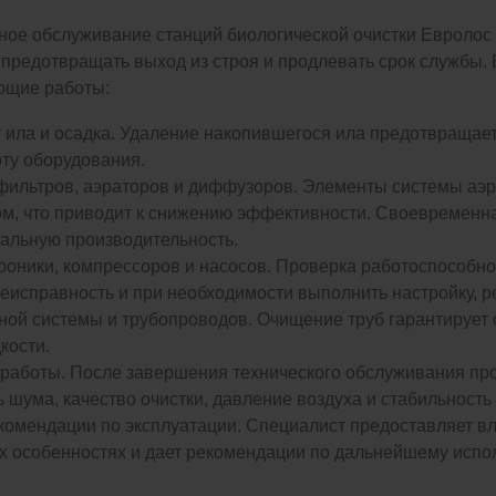
ное обслуживание станций биологической очистки Евролос 
предотвращать выход из строя и продлевать срок службы.
ющие работы:
 ила и осадка. Удаление накопившегося ила предотвращае
ту оборудования.
 фильтров, аэраторов и диффузоров. Элементы системы аэ
ом, что приводит к снижению эффективности. Своевременна
альную производительность.
роники, компрессоров и насосов. Проверка работоспособно
еисправность и при необходимости выполнить настройку, р
ой системы и трубопроводов. Очищение труб гарантирует о
кости.
работы. После завершения технического обслуживания про
 шума, качество очистки, давление воздуха и стабильность 
екомендации по эксплуатации. Специалист предоставляет 
х особенностях и дает рекомендации по дальнейшему испол