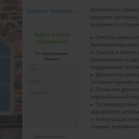
Комплексное сервис
Евролос Экопром
хорошем состоянии, 
выполняются следу
Задать вопрос
Очистка камеры от
специалисту
бесперебойную рабо
Очистка и замена
По оборудованию
Евролос
органическим осадк
поддерживает оптим
Диагностика элект
позволяет выявить н
Промывка дренажн
переработанной жид
Пусконаладочные 
оценивается уровень
Консультация и р
станции, выявленны
Даю согласие на