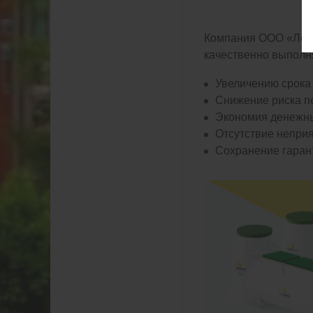
Компания ООО «Леде
качественно выполня
Увеличению срока
Снижение риска пе
Экономия денежны
Отсутствие неприя
Сохранение гаран