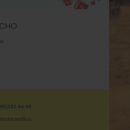
ЕСНО
ке
95)182-84-99
evrolos-septiki.ru