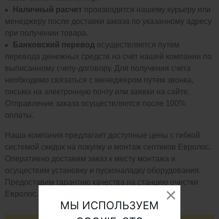
Наличный расчет
производится нашему курьеру или
менеджеру после доставки заказа по указанному адресу
при получении товара.
Банковский перевод
осуществляется путем
перевода денежных средств на счет нашей компании по
выписанному счету-договору. Для получения счета
необходимо связаться с менеджером путем звонка,
письма на электронную почту или заявки на сайте.
Отправление заказа осуществляется после 100%
оплаты.
Наша компания предлагает доступные цены с гибкой
системой скидок на покупку и монтаж септиков Евролос.
Оперативно доставим заказ к месту монтажа и
осуществим установку и пусконаладку оборудования.
Предоставим гарантию качества на станцию очистки
Евролос.
МЫ ИСПОЛЬЗУЕМ