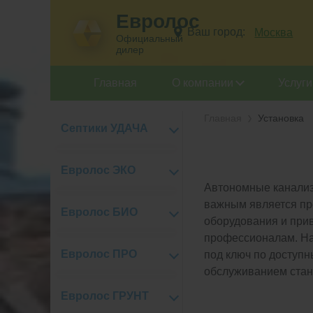
Евролос
Ваш город:
Москва
Официальный
дилер
Главная
О компании
Услуги
Главная
Установка
Септики УДАЧА
Евролос ЭКО
Автономные канализ
важным является про
Евролос БИО
оборудования и при
профессионалам. На
Евролос ПРО
под ключ по доступн
обслуживанием стан
Евролос ГРУНТ