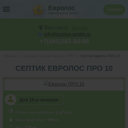
Евролос
Наверх
Официальный дилер
Ваш город:
Москва
info@evrolos-septiki.ru
+7(495)182-84-99
Главная
Септики Септики Евролос ПРО
Септик Евролос ПРО 10
СЕПТИК ЕВРОЛОС ПРО 10
Для 10-и человек
3
Объем переработки:
2 м
/сут.
Залповый сброс:
860 л.
Вес:
178 кг.