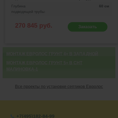
Глубина
60 см
подводящей трубы:
270 845 руб.
Заказать
МОНТАЖ ЕВРОЛОС ГРУНТ 4+ В ЗАПАДНОЙ
Примеры выполненных работ
ДВИНЕ
МОНТАЖ ЕВРОЛОС ГРУНТ 5+ В СНТ
МАЛИНОВКА-1
Все проекты по установке септиков Евролос
+7(495)182-84-99