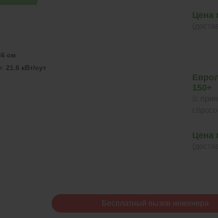
Цена 
(доста
66 см
и:
21.6 кВт/сут
Евро
150+
(с при
сбросо
Цена 
(доста
Бесплатный вызов инженера