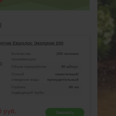
Ы
ептик Евролос Экопром 200
Количество
200 человек
проживающих:
Объем переработки:
40 м3/сут.
Способ
самотечный/
отведения воды:
принудительный
Глубина
66 см
подводящей трубы:
0 руб.
Заказать