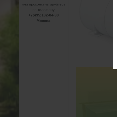
или проконсультируйтесь
по телефону
+7(495)182-84-99
Москва