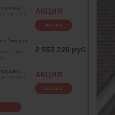
под ключ
АКЦИЯ
вка + монтаж)
Заказать
лос Экопром
2 553 220 руб.
нудительным
м)
под ключ
АКЦИЯ
вка + монтаж)
Заказать