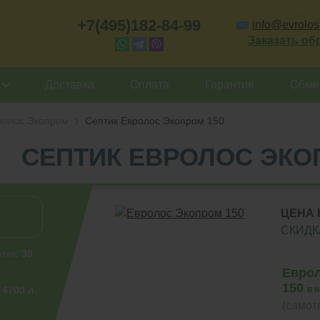
+7(495)182-84-99
info@evrolos-
Заказать об
Доставка
Оплата
Гарантия
Обмен
ролос Экопром
Септик Евролос Экопром 150
СЕПТИК ЕВРОЛОС ЭКО
ЦЕНА 
СКИДК
тки:
30
Евро
150
:
4700 л.
в 
(самот