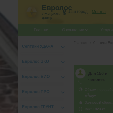
Евролос
Ваш город:
Москва
Официальный
дилер
Главная
О компании
Услуги
Главная
Септики Ев
Септики УДАЧА
Евролос ЭКО
Для 150-и
Евролос БИО
человек
Объем перерабо
Евролос ПРО
3
м
/сут.
Залповый сброс
Евролос ГРУНТ
Вес:
1923 кг.