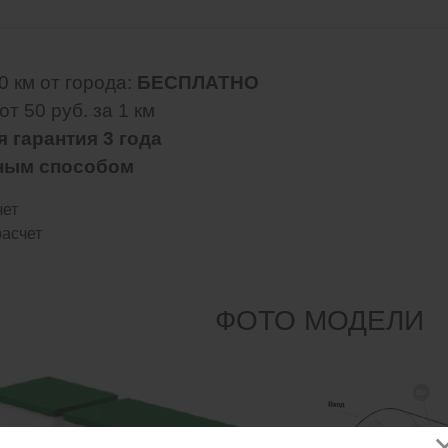
0 км от города:
БЕСПЛАТНО
т 50 руб. за 1 км
 гарантия 3 года
ным способом
чет
асчет
ФОТО МОДЕЛИ