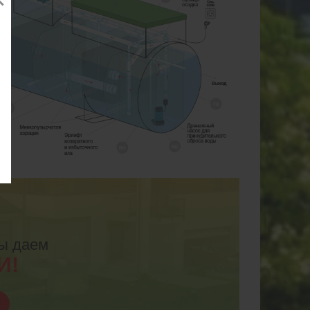
мы даем
И!