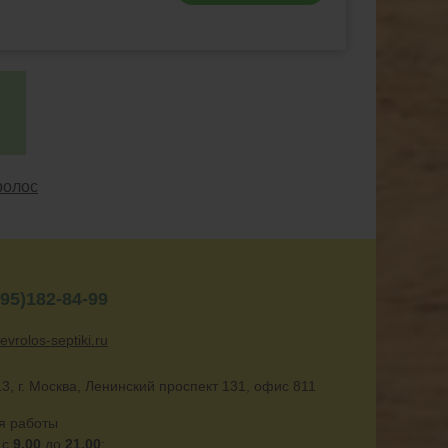
ролос
95)182-84-99
evrolos-septiki.ru
3, г. Москва, Ленинский проспект 131, офис 811
я работы
 с
9.00
до
21.00
;