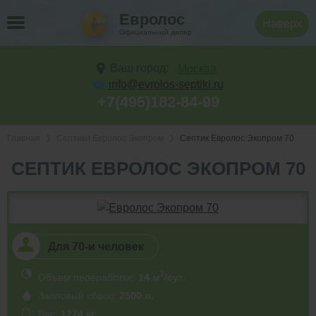
Евролос
Наверх
Официальный дилер
Ваш город:
Москва
info@evrolos-septiki.ru
+7(495)182-84-99
Главная
Септики Евролос Экопром
Септик Евролос Экопром 70
СЕПТИК ЕВРОЛОС ЭКОПРОМ 70
Для 70-и человек
3
Объем переработки:
14 м
/сут.
Залповый сброс:
2500 л.
Вес:
1274 кг.