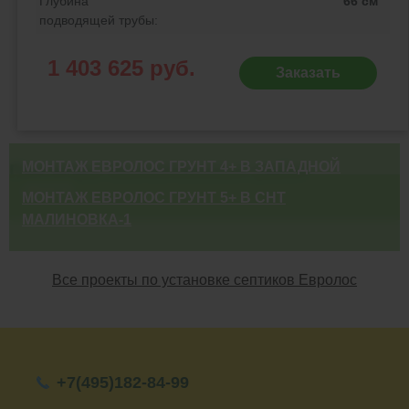
Глубина
66 см
подводящей трубы:
1 403 625 руб.
Заказать
МОНТАЖ ЕВРОЛОС ГРУНТ 4+ В ЗАПАДНОЙ
Примеры выполненных работ
ДВИНЕ
МОНТАЖ ЕВРОЛОС ГРУНТ 5+ В СНТ
МАЛИНОВКА-1
Все проекты по установке септиков Евролос
+7(495)182-84-99